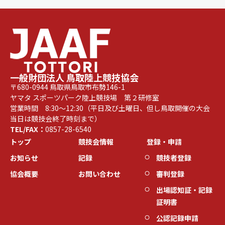
3．個人情報の第三者提供
本協会は、法令に定める場合を除き、個人情報を
事前に本人の同意を得ることなく第三者に提供し
ません。
一般財団法人 鳥取陸上競技協会
4．個人情報の管理
〒680-0944 鳥取県鳥取市布勢146-1
本協会は、個人情報を正確かつ安全に管理しま
ヤマタ スポーツパーク陸上競技場 第２研修室
営業時間 8:30～12:30（平日及び土曜日、但し鳥取開催の大会
す。個人情報の紛失、破壊、改ざん及び漏洩など
当日は競技会終了時刻まで）
を防止するため、適切な情報セキュリティ対策を
TEL/FAX：
0857-28-6540
含む安全管理措置を講じます。
トップ
競技会情報
登録・申請
但し、一般的な社会通念としてインターネット経
由での完全なデーター送受信を保障することは不
お知らせ
記録
競技者登録
可能と考えられているため、本協会では妥当な防
協会概要
お問い合わせ
審判登録
護措置を講じたにも関わらず、事故、天災、悪意
出場認知証・記録
のある第三者により個人情報が漏洩した場合はそ
証明書
の責を免れるものとします。
公認記録申請