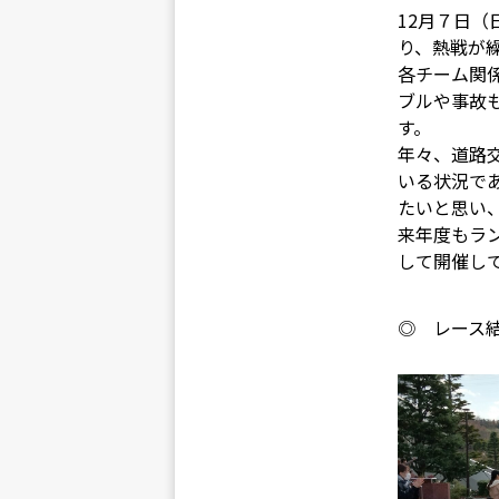
12月７日（
り、熱戦が
各チーム関
ブルや事故
す。
年々、道路
いる状況で
たいと思い
来年度もラ
して開催し
◎
レース結