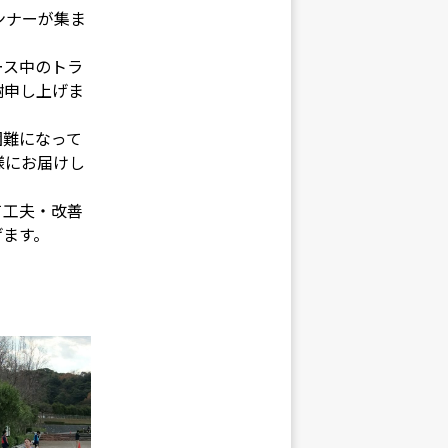
ンナーが集ま
ース中のトラ
謝申し上げま
困難になって
様にお届けし
て工夫・改善
げます。